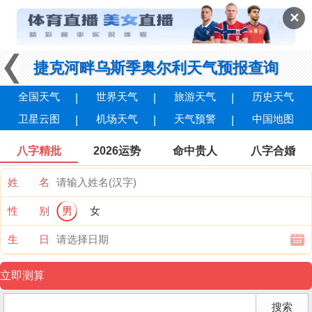
✕
捷克河畔乌斯季奥尔利天气预报查询
全国天气
世界天气
旅游天气
历史天气
卫星云图
机场天气
天气预警
中国地图
八字精批
2026运势
命中贵人
八字合婚
姓 名
性 别
男
女
生 日