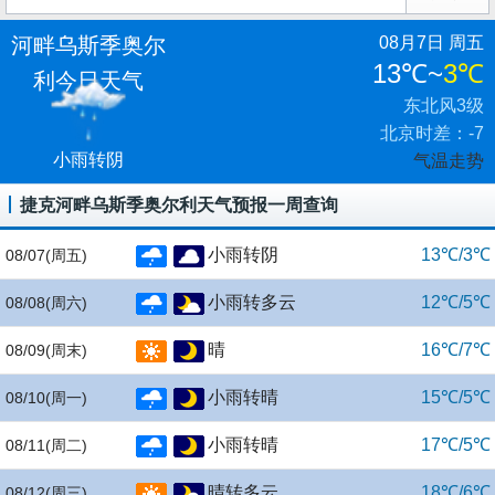
河畔乌斯季奥尔
08月7日 周五
13℃
~
3℃
利今日天气
东北风3级
北京时差：-7
小雨转阴
气温走势
捷克河畔乌斯季奥尔利天气预报一周查询
小雨转阴
13℃/3℃
08/07
(周五)
小雨转多云
12℃/5℃
08/08
(周六)
晴
16℃/7℃
08/09
(周末)
小雨转晴
15℃/5℃
08/10
(周一)
小雨转晴
17℃/5℃
08/11
(周二)
晴转多云
18℃/6℃
08/12
(周三)