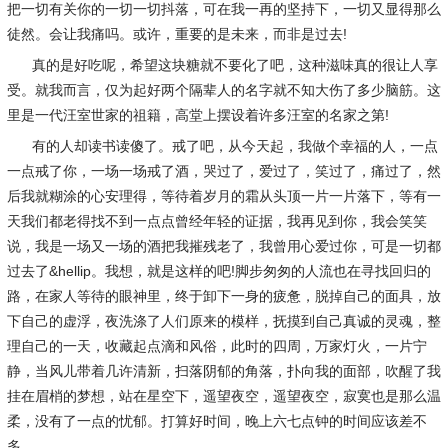
把一切有关你的一切一切抖落，可在我一再的坚持下，一切又显得那么
徒然。会让我痛吗。或许，重要的是未来，而非是过去!
真的是好吃呢，希望这块糖就不要化了吧，这种滋味真的很让人享
受。就我而言，仅为起好两个隔辈人的名字就不知大伤了多少脑筋。这
里是一代汪室世家的祖籍，高堂上摆设着许多汪室的名家之第!
有的人却读书读傻了。戒了吧，从今天起，我做个幸福的人，一点
一点戒了你，一场一场戒了酒，哭过了，爱过了，笑过了，痛过了，然
后我就糊涂的心安理得，等待着岁月的霜从头顶一片一片落下，等有一
天我们都老得找不到一点点曾经年轻的证据，我再见到你，我会笑笑
说，我是一场又一场的酒把我摧残老了，我曾用心爱过你，可是一切都
过去了&hellip。我想，就是这样的吧!脚步匆匆的人流也在寻找回归的
路，在家人等待的眼神里，终于卸下一身的疲惫，脱掉自己的面具，放
下自己的虚浮，夜洗涤了人们原来的模样，抚摸到自己真诚的灵魂，整
理自己的一天，收藏起点滴和风俗，此时的四周，万家灯火，一片宁
静，当风儿带着几许清新，扫落阴郁的角落，扑向我的面部，吹醒了我
挂在眉梢的梦想，站在星空下，遥望夜空，遥望夜空，寂寞也是那么温
柔，没有了一点的忧郁。打算好时间，晚上六七点钟的时间应该差不
多。