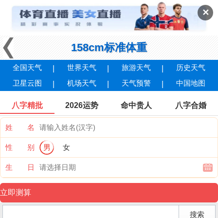
✕
158cm标准体重
全国天气
世界天气
旅游天气
历史天气
卫星云图
机场天气
天气预警
中国地图
八字精批
2026运势
命中贵人
八字合婚
姓 名
性 别
男
女
生 日