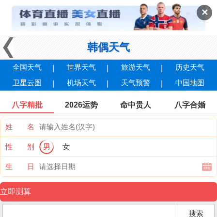
✕
韩偶天气
全国天气
世界天气
旅游天气
历史天气
卫星云图
机场天气
天气预警
中国地图
八字精批
2026运势
命中贵人
八字合婚
姓 名
性 别
男
女
生 日