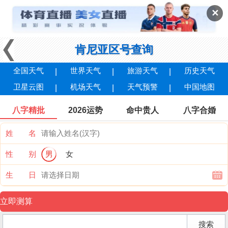
✕
肯尼亚区号查询
全国天气
世界天气
旅游天气
历史天气
卫星云图
机场天气
天气预警
中国地图
八字精批
2026运势
命中贵人
八字合婚
姓 名
性 别
男
女
生 日