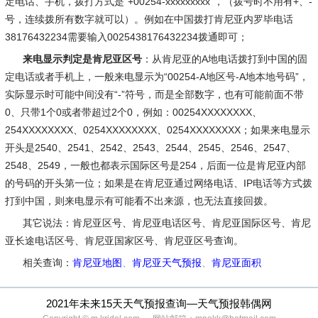
定电话、手机，拨打方式是“+00254-xxxxxxxxx”，（拨号时不用有+、-
号，连续拨所有数字就可以）。例如在中国拨打肯尼亚内罗毕电话
38176432234需要输入0025438176432234拨通即可；
来电显示判定是肯尼亚区号
：从肯尼亚的A地电话拨打到中国的固
定电话或者手机上，一般来电显示为“00254-A地区号-A地本地号码”，
实际显示时可能中间没有“-”符号，而是全部数字，也有可能前面不带
0、只带1个0或者带超过2个0，例如：00254XXXXXXXX、
254XXXXXXXX、0254XXXXXXXX、0254XXXXXXXX；如果来电显示
开头是2540、2541、2542、2543、2544、2545、2546、2547、
2548、2549，一般也都表示国际区号是254，后面一位是肯尼亚内部
的号码的开头第一位；如果是在肯尼亚通过网络电话、IP电话等方式拨
打到中国，则来电显示有可能看不出来源，也无法直接回拨。
其它说法
：肯尼亚区号、肯尼亚电话区号、肯尼亚国际区号、肯尼
亚长途电话区号、肯尼亚国家区号、肯尼亚区号查询。
相关查询：
肯尼亚地图
、
肯尼亚天气预报
、
肯尼亚面积
2021年未来15天天气预报查询—天气预报韩偶网