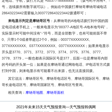
定电话、手机，拨打方式是“+00377-xxxxxxxxx”，（拨号时不用有+、-
号，连续拨所有数字就可以）。例如在中国拨打摩纳哥摩纳哥城电话
28643223442需要输入0037728643223442拨通即可；
来电显示判定是摩纳哥区号
：从摩纳哥的A地电话拨打到中国的固
定电话或者手机上，一般来电显示为“00377-A地区号-A地本地号码”，
实际显示时可能中间没有“-”符号，而是全部数字，也有可能前面不带
0、只带1个0或者带超过2个0，例如：00377XXXXXXXX、
377XXXXXXXX、0377XXXXXXXX、0377XXXXXXXX；如果来电显示
开头是3770、3771、3772、3773、3774、3775、3776、3777、
3778、3779，一般也都表示国际区号是377，后面一位是摩纳哥内部
的号码的开头第一位；如果是在摩纳哥通过网络电话、IP电话等方式拨
打到中国，则来电显示有可能看不出来源，也无法直接回拨。
其它说法
：摩纳哥区号、摩纳哥电话区号、摩纳哥国际区号、摩纳
哥长途电话区号、摩纳哥国家区号、摩纳哥区号查询。
相关查询：
摩纳哥地图
、
摩纳哥面积
2021年未来15天天气预报查询—天气预报韩偶网