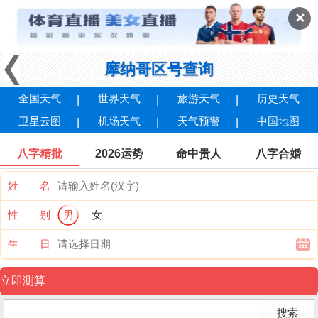
✕
摩纳哥区号查询
全国天气
世界天气
旅游天气
历史天气
卫星云图
机场天气
天气预警
中国地图
八字精批
2026运势
命中贵人
八字合婚
姓 名
性 别
男
女
生 日