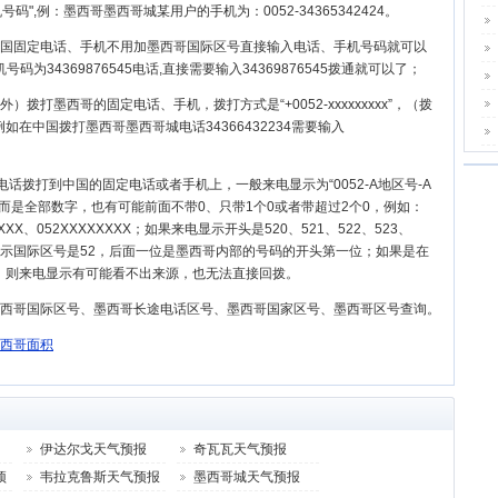
机号码",例：墨西哥墨西哥城某用户的手机为：0052-34365342424。
国固定电话、手机不用加墨西哥国际区号直接输入电话、手机号码就可以
34369876545电话,直接需要输入34369876545拨通就可以了；
）拨打墨西哥的固定电话、手机，拨打方式是“+0052-xxxxxxxxx”，（拨
在中国拨打墨西哥墨西哥城电话34366432234需要输入
电话拨打到中国的固定电话或者手机上，一般来电显示为“0052-A地区号-A
，而是全部数字，也有可能前面不带0、只带1个0或者带超过2个0，例如：
XXXXXX、052XXXXXXXX；如果来电显示开头是520、521、522、523、
一般也都表示国际区号是52，后面一位是墨西哥内部的号码的开头第一位；如果是在
，则来电显示有可能看不出来源，也无法直接回拨。
墨西哥国际区号、墨西哥长途电话区号、墨西哥国家区号、墨西哥区号查询。
西哥面积
伊达尔戈天气预报
奇瓦瓦天气预报
预
韦拉克鲁斯天气预报
墨西哥城天气预报