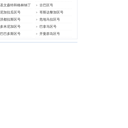
圣文森特和格林纳丁
古巴区号
尼加拉瓜区号
哥斯达黎加区号
洪都拉斯区号
危地马拉区号
多米尼加区号
巴拿马区号
巴巴多斯区号
开曼群岛区号