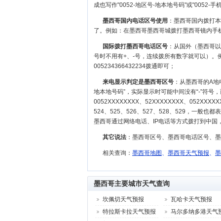
成也写作"0052-地区号-地本地号码"或"0052-手
墨西哥国内电话区号使用
：墨西哥国内拨打本
了。例如：在墨西哥墨西哥城拨打墨西哥镜内手机号码为
国际拨打墨西哥电话区号
：从国外（墨西哥以外
号时不用有+、-号，连续拨所有数字就可以）。例如
005234366432234拨通即可；
来电显示判定是墨西哥区号
：从墨西哥的A地
地本地号码”，实际显示时可能中间没有“-”符号
0052XXXXXXXX、52XXXXXXXX、052XX
524、525、526、527、528、529，
墨西哥通过网络电话、IP电话等方式拨打到中国
其它说法
：墨西哥区号、墨西哥电话区号、
相关查询：
墨西哥地图
、
墨西哥天气预报
、
墨
墨西哥主要城市天气查询
坎佩切天气预报
瓦哈卡天气预报
特拉斯卡拉天气预报
马尔多纳多港天气