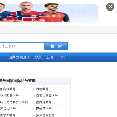
✕
国家面积查询
北京
上海
广州
美洲国家国际区号查询
伯利兹区号
海地区号
圣卢西亚区号
百慕大群岛区号
特立尼达和多巴哥区
墨西哥区号
牙买加区号
巴哈马区号
加拿大区号
多米尼克区号