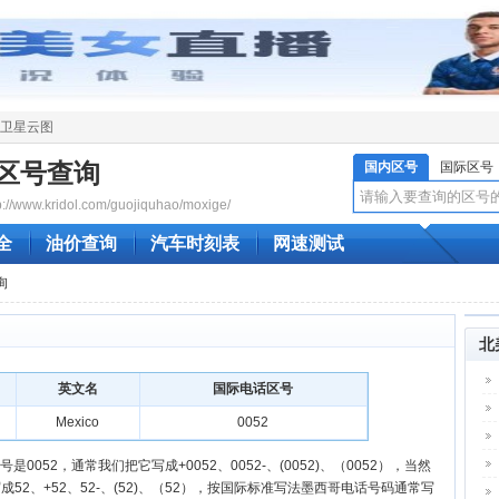
卫星云图
区号查询
国内区号
国际区号
www.kridol.com/guojiquhao/moxige/
全
油价查询
汽车时刻表
网速测试
询
北
英文名
国际电话区号
Mexico
0052
0052，通常我们把它写成+0052、0052-、(0052)、（0052），当然
2、+52、52-、(52)、（52），按国际标准写法墨西哥电话号码通常写