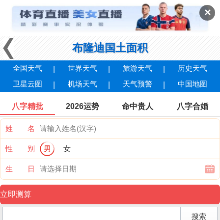
✕
布隆迪国土面积
全国天气
世界天气
旅游天气
历史天气
卫星云图
机场天气
天气预警
中国地图
八字精批
2026运势
命中贵人
八字合婚
姓 名
性 别
男
女
生 日