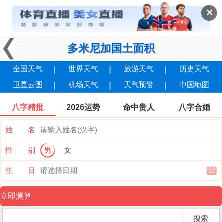
✕
多米尼加国土面积
全国天气
世界天气
旅游天气
历史天气
卫星云图
机场天气
天气预警
中国地图
八字精批
2026运势
命中贵人
八字合婚
姓 名
性 别
男
女
生 日