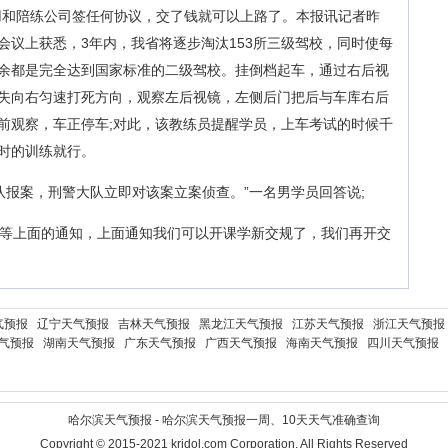
用和陪练公司签任何协议，交了钱就可以上路了。本报讯记者昨
会议上获悉，3年内，我省将逐步淘汰153所三级驾校，同时使每
其余都是完全达到国家标准的二级驾校。挂倒档起车，通过右后视
失向右匀速打死方向，观察左后视镜，左侧后门把后与车库右后
前观察，车正停车;对此，该教练员提醒学员，上车考试的时候千
时的训练就行。
大队报案，刑警大队立即对该案立案侦查。”一名男学员回答说;
在等上面的通知，上面通知我们可以开课学新交规了，我们再开交
气预报
辽宁天气预报
吉林天气预报
黑龙江天气预报
江苏天气预报
浙江天气预报
气预报
湖南天气预报
广东天气预报
广西天气预报
海南天气预报
四川天气预报
哈尔滨天气预报 - 哈尔滨天气预报一周、10天天气准确查询
Copyright © 2015-2021 kridol.com Corporation, All Rights Reserved