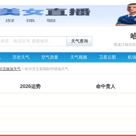
黑龙江哈尔滨
气
历史天气
空气质量
天气视频
卫星云图
机
尔滨旅游天气
> 哈尔滨玉泉国际狩猎场天气
2026运势
命中贵人