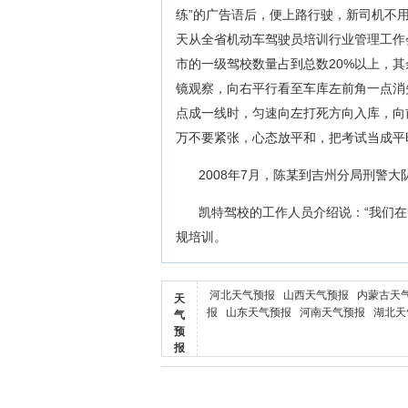
练”的广告语后，便上路行驶，新司机不
天从全省机动车驾驶员培训行业管理工作
市的一级驾校数量占到总数20%以上，
镜观察，向右平行看至车库左前角一点消
点成一线时，匀速向左打死方向入库，向
万不要紧张，心态放平和，把考试当成平
2008年7月，陈某到吉州分局刑警
凯特驾校的工作人员介绍说：“我们
规培训。
河北天气预报
山西天气预报
内蒙古天
天
报
山东天气预报
河南天气预报
湖北天
气
预
报