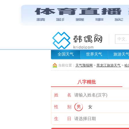
全国天气
世界天气
旅游天
当前位置：
天气预报网
>
黑龙江旅游天气
>
哈
八字精批
姓 名
性 别
男
女
生 日