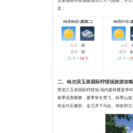
玉泉国际狩猎场旅游出行天气指南，今天
息：
08月06日 (星期二)
08月07日 (
白天：
阴
白天：
夜间：
阴
夜间：
21 ℃
~
29 ℃
22 ℃
~
2
二、哈尔滨玉泉国际狩猎场旅游攻
黑龙江玉泉国际狩猎场,场内森林覆盖率8
春季花香蝶舞，夏季草长莺飞，秋季山坡
有金代石像群、金兀术下马处、神泉和古