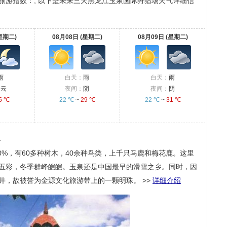
旅游指数：, 以下是未来三天黑龙江玉泉国际狩猎场天气详细信
星期二)
08月08日 (星期二)
08月09日 (星期二)
雨
白天：
雨
白天：
雨
多云
夜间：
阴
夜间：
阴
5 ℃
22 ℃
~
29 ℃
22 ℃
~
31 ℃
略
0%，有60多种树木，40余种鸟类，上千只马鹿和梅花鹿。这里
五彩，冬季群峰皑皑。玉泉还是中国最早的滑雪之乡。同时，因
井，故被誉为金源文化旅游带上的一颗明珠。
>>
详细介绍