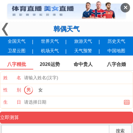
✕
韩偶天气
全国天气
世界天气
旅游天气
历史天气
卫星云图
机场天气
天气预警
中国地图
八字精批
2026运势
命中贵人
八字合婚
姓 名
性 别
男
女
生 日