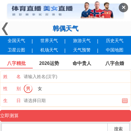
✕
韩偶天气
全国天气
世界天气
旅游天气
历史天气
卫星云图
机场天气
天气预警
中国地图
八字精批
2026运势
命中贵人
八字合婚
姓 名
性 别
男
女
生 日