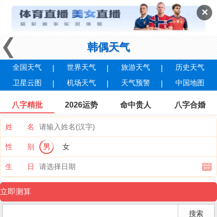
✕
韩偶天气
全国天气
世界天气
旅游天气
历史天气
卫星云图
机场天气
天气预警
中国地图
八字精批
2026运势
命中贵人
八字合婚
姓 名
性 别
男
女
生 日