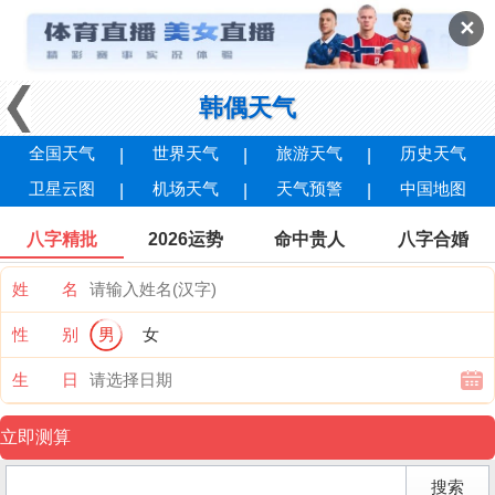
✕
韩偶天气
全国天气
世界天气
旅游天气
历史天气
卫星云图
机场天气
天气预警
中国地图
八字精批
2026运势
命中贵人
八字合婚
姓 名
性 别
男
女
生 日