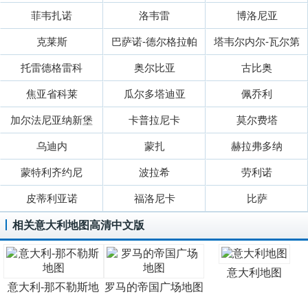
菲韦扎诺
洛韦雷
博洛尼亚
克莱斯
巴萨诺-德尔格拉帕
塔韦尔内尔-瓦尔第
托雷德格雷科
奥尔比亚
古比奥
焦亚省科莱
瓜尔多塔迪亚
佩乔利
加尔法尼亚纳新堡
卡普拉尼卡
莫尔费塔
乌迪内
蒙扎
赫拉弗多纳
蒙特利齐约尼
波拉希
劳利诺
皮蒂利亚诺
福洛尼卡
比萨
相关意大利地图高清中文版
意大利地图
意大利-那不勒斯地
罗马的帝国广场地图