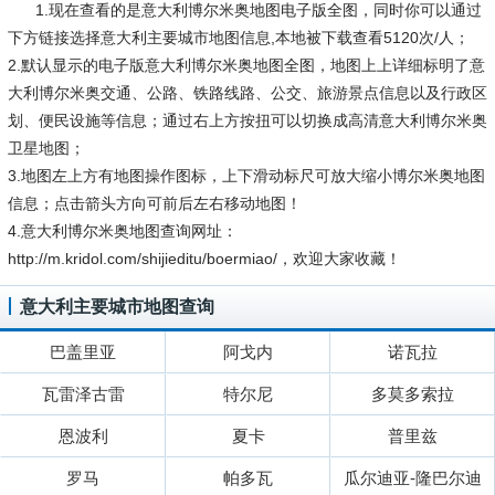
1.现在查看的是意大利博尔米奥地图电子版全图，同时你可以通过
下方链接选择意大利主要城市地图信息,本地被下载查看5120次/人；
2.默认显示的电子版意大利博尔米奥地图全图，地图上上详细标明了意
大利博尔米奥交通、公路、铁路线路、公交、旅游景点信息以及行政区
划、便民设施等信息；通过右上方按扭可以切换成高清意大利博尔米奥
卫星地图；
3.地图左上方有地图操作图标，上下滑动标尺可放大缩小博尔米奥地图
信息；点击箭头方向可前后左右移动地图！
4.意大利博尔米奥地图查询网址：
http://m.kridol.com/shijieditu/boermiao/，欢迎大家收藏！
意大利主要城市地图查询
巴盖里亚
阿戈内
诺瓦拉
瓦雷泽古雷
特尔尼
多莫多索拉
恩波利
夏卡
普里兹
罗马
帕多瓦
瓜尔迪亚-隆巴尔迪