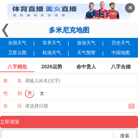
✕
多米尼克地图
全国天气
世界天气
旅游天气
历史天气
卫星云图
机场天气
天气预警
中国地图
八字精批
2026运势
命中贵人
八字合婚
姓 名
性 别
男
女
生 日