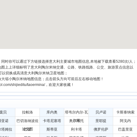
同时你可以通过下方链接选择意大利主要城市地图信息,本地被下载查看5280次/人；
，地图上上详细标明了意大利陶尔米纳交通、公路、铁路线路、公交、旅游景点信息以
可以切换成高清意大利陶尔米纳卫星地图；
放大缩小陶尔米纳地图信息；点击箭头方向可前后左右移动地图！
com/shijieditu/taoermina/，欢迎大家收藏！
庞贝
拉帕洛
库内奥
塔韦尔内尔-瓦
贝卢诺
卡斯泰纳索
尔第
博亚诺
巴切洛纳波佐
卡塔尼塞塔
奥尔维托
里耶提
阿戈内
迪戈图
尔塔姆拉
巴里
斯蒂亚
利卡塔
佛罗伦萨
巴盖里亚