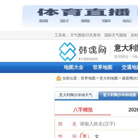
工具箱：
天气预报15天查询
国际天气预报
实时
意大利
查询网址：http://w
地图大全
世界地图
交通地
当前位置：
世界地图
>
意大利地图
> 最新陶
意大利陶尔米纳天气
意大利陶尔米纳地图
八字精批
20
姓 名
性 别
男
女