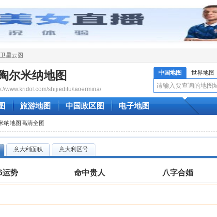
卫星云图
陶尔米纳地图
中国地图
世界地图
ww.kridol.com/shijieditu/taoermina/
图
旅游地图
中国政区图
电子地图
尔米纳地图高清全图
意大利面积
意大利区号
26运势
命中贵人
八字合婚