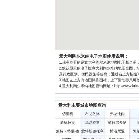
意大利陶尔米纳电子地图使用说明：
1.现在查看的是意大利陶尔米纳地图电子版全图，
2.默认显示的电子版意大利陶尔米纳地图全图
及行政区划、便民设施等信息；通过右上方按扭
3.地图左上方有地图操作图标，上下滑动标尺可
4.意大利陶尔米纳地图查询网址：http://www.kridol.
意大利主要城市地图查询
切里科
布龙佐洛
弗龙托内
蒙德拉贡
乌尔克斯
赫拉弗多纳
蒙特卡蒂尼-泰
蒙特斯佩托利
博洛尼亚
阿