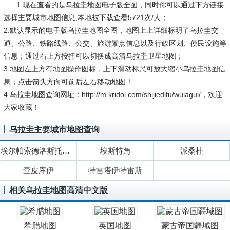
1.现在查看的是乌拉圭地图电子版全图，同时你可以通过下方链接
选择主要城市地图信息,本地被下载查看5721次/人；
2.默认显示的电子版乌拉圭地图全图，地图上上详细标明了乌拉圭交
通、公路、铁路线路、公交、旅游景点信息以及行政区划、便民设施等
信息；通过右上方按扭可以切换成高清乌拉圭卫星地图；
3.地图左上方有地图操作图标，上下滑动标尺可放大缩小乌拉圭地图信
息；点击箭头方向可前后左右移动地图！
4.乌拉圭地图查询网址：http://m.kridol.com/shijieditu/wulagui/，欢迎
大家收藏！
乌拉圭主要城市地图查询
埃尔帕索德洛斯托罗斯
埃斯特角
派桑杜
查皮库伊
特雷塔伊特雷斯
相关乌拉圭地图高清中文版
希腊地图
英国地图
蒙古帝国疆域图