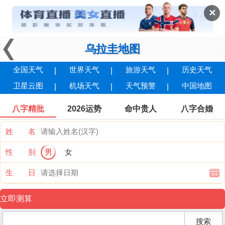
✕
乌拉圭地图
全国天气
世界天气
旅游天气
历史天气
卫星云图
机场天气
天气预警
中国地图
八字精批
2026运势
命中贵人
八字合婚
姓 名
性 别
男
女
生 日