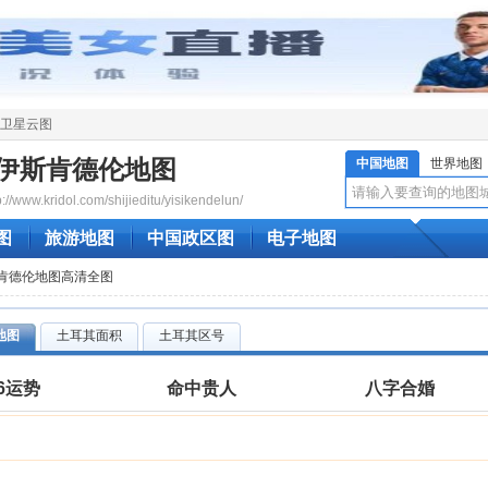
卫星云图
伊斯肯德伦地图
中国地图
世界地图
ww.kridol.com/shijieditu/yisikendelun/
图
旅游地图
中国政区图
电子地图
斯肯德伦地图高清全图
地图
土耳其面积
土耳其区号
26运势
命中贵人
八字合婚