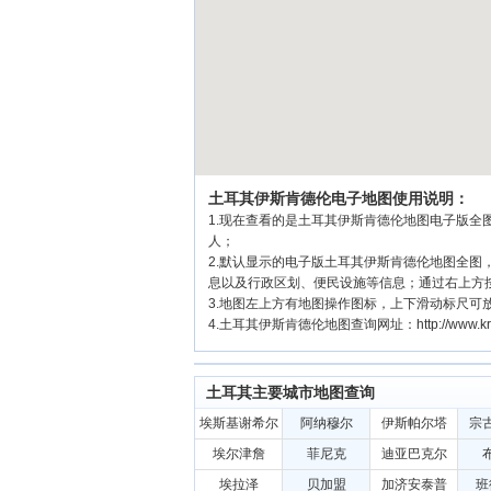
土耳其伊斯肯德伦电子地图使用说明：
1.现在查看的是土耳其伊斯肯德伦地图电子版全图
人；
2.默认显示的电子版土耳其伊斯肯德伦地图全
息以及行政区划、便民设施等信息；通过右上方
3.地图左上方有地图操作图标，上下滑动标尺
4.土耳其伊斯肯德伦地图查询网址：http://www.kridol
土耳其主要城市地图查询
埃斯基谢希尔
阿纳穆尔
伊斯帕尔塔
宗
埃尔津詹
菲尼克
迪亚巴克尔
埃拉泽
贝加盟
加济安泰普
班