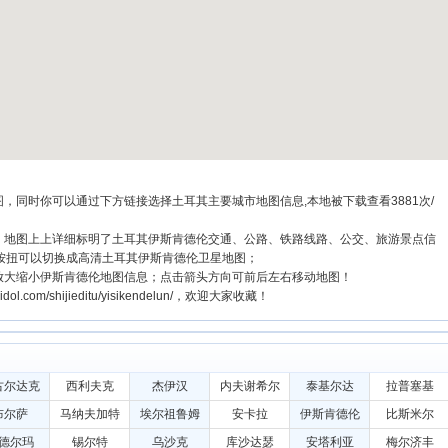
，同时你可以通过下方链接选择土耳其主要城市地图信息,本地被下载查看3881次/
图，地图上上详细标明了土耳其伊斯肯德伦交通、公路、铁路线路、公交、旅游景点信
按扭可以切换成高清土耳其伊斯肯德伦卫星地图；
可放大缩小伊斯肯德伦地图信息；点击箭头方向可前后左右移动地图！
.com/shijieditu/yisikendelun/，欢迎大家收藏！
古尔达克
西利夫克
杰伊汉
内夫谢希尔
泰基尔达
拉普塞基
布尔萨
马纳夫加特
埃尔祖鲁姆
安卡拉
伊斯肯德伦
比斯米尔
德尔玛
锡尔特
乌沙克
库沙达瑟
安塔利亚
梅尔济丰