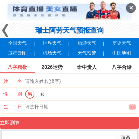
✕
瑞士阿劳天气预报查询
全国天气
世界天气
旅游天气
历史天气
卫星云图
机场天气
天气预警
中国地图
八字精批
2026运势
命中贵人
八字合婚
姓 名
性 别
男
女
生 日