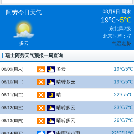
阿劳今日天气
08月9日 周末
19℃
~
5℃
东北风2级
北京时差：-7
多云
气温走势
瑞士阿劳天气预报一周查询
多云
19℃/5℃
08/09
(周末)
晴转多云
19℃/5℃
08/10
(周一)
晴
22℃/5℃
08/11
(周二)
晴转多云
23℃/7℃
08/12
(周三)
晴转多云
26℃/7℃
08/13
(周四)
中雨转小雨
22℃/11℃
08/14
(周五)