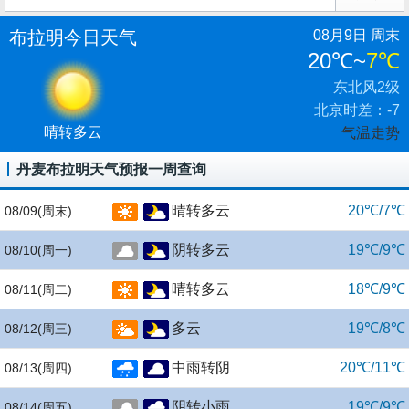
布拉明今日天气
08月9日 周末
20℃
~
7℃
东北风2级
北京时差：-7
晴转多云
气温走势
丹麦布拉明天气预报一周查询
晴转多云
20℃/7℃
08/09
(周末)
阴转多云
19℃/9℃
08/10
(周一)
晴转多云
18℃/9℃
08/11
(周二)
多云
19℃/8℃
08/12
(周三)
中雨转阴
20℃/11℃
08/13
(周四)
阴转小雨
19℃/9℃
08/14
(周五)