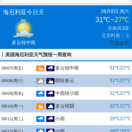
海厄利亚今日天
08月8日 周六
31℃
~
27℃
气
东南风3级
北京时差：-1
多云转中雨
气温走势
美国海厄利亚天气预报一周查询
多云转中雨
31℃/27℃
08/07
(周五)
阴转多云
31℃/27℃
08/08
(周六)
中雨转小雨
31℃/27℃
08/09
(周末)
多云转阴
32℃/27℃
08/10
(周一)
小雨
29℃/27℃
08/11
(周二)
小雨
29℃/26℃
08/12
(周三)