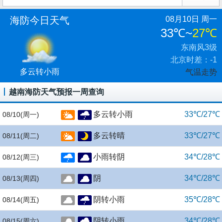
海防今日天气
08月10日 周一
33℃
~
27℃
东南风3级
北京时差：-1
多云转小雨
气温走势
越南海防天气预报一周查询
多云转小雨
33℃/27℃
08/10
(周一)
多云转晴
33℃/27℃
08/11
(周二)
小雨转阴
34℃/28℃
08/12
(周三)
阴
34℃/28℃
08/13
(周四)
阴转小雨
35℃/28℃
08/14
(周五)
阴转小雨
34℃/28℃
08/15
(周六)