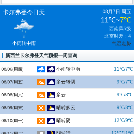
卡尔弗登今日天
08月7日 周五
11℃
~
7℃
气
西南风5级
北京时差：4
小雨转中雨
气温走势
新西兰卡尔弗登天气预报一周查询
小雨转中雨
11℃/7℃
08/06
(周四)
多云转阴
9℃/7℃
08/07
(周五)
多云
9℃/8℃
08/08
(周六)
晴转多云
9℃/8℃
08/09
(周末)
晴转阴
12℃/9℃
08/10
(周一)
阴转晴
12℃/11℃
08/11
(周二)