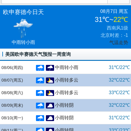
欧申赛德今日天
08月7日 周五
31℃
~
22℃
气
西南风1级
北京时差：-1
中雨转小雨
气温走势
美国欧申赛德天气预报一周查询
中雨转小雨
31℃/22℃
08/06
(周四)
小雨转多云
32℃/22℃
08/07
(周五)
小雨转多云
33℃/22℃
08/08
(周六)
小雨转阴
32℃/22℃
08/09
(周末)
小雨转阴
31℃/22℃
08/10
(周一)
小雨转阴
33℃/23℃
08/11
(周二)