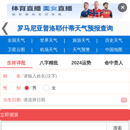
✕
罗马尼亚普洛耶什蒂天气预报查询
全国天气
世界天气
旅游天气
历史天气
卫星云图
机场天气
天气预警
中国地图
生肖详批
八字精批
2024运势
命中贵人
姓 名
性 别
男
女
出生日期