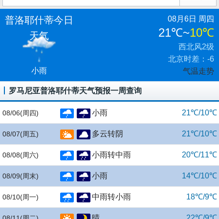
普洛耶什蒂今日
08月6日 周四
21℃
~
10℃
天气
西北风2级
北京时差：-6
小雨
气温走势
罗马尼亚普洛耶什蒂天气预报一周查询
小雨
21℃/10℃
08/06
(周四)
多云转阴
21℃/10℃
08/07
(周五)
小雨转中雨
20℃/11℃
08/08
(周六)
小雨
14℃/10℃
08/09
(周末)
中雨转小雨
18℃/9℃
08/10
(周一)
晴
22℃/9℃
08/11
(周二)