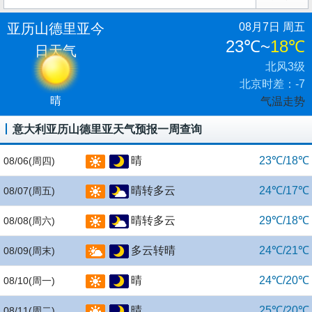
亚历山德里亚今
08月7日 周五
23℃
~
18℃
日天气
北风3级
北京时差：-7
晴
气温走势
意大利亚历山德里亚天气预报一周查询
晴
23℃/18℃
08/06
(周四)
晴转多云
24℃/17℃
08/07
(周五)
晴转多云
29℃/18℃
08/08
(周六)
多云转晴
24℃/21℃
08/09
(周末)
晴
24℃/20℃
08/10
(周一)
晴
25℃/20℃
08/11
(周二)