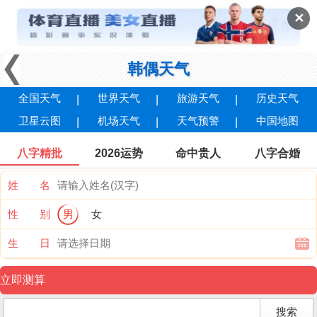
✕
韩偶天气
全国天气
世界天气
旅游天气
历史天气
卫星云图
机场天气
天气预警
中国地图
八字精批
2026运势
命中贵人
八字合婚
姓 名
性 别
男
女
生 日