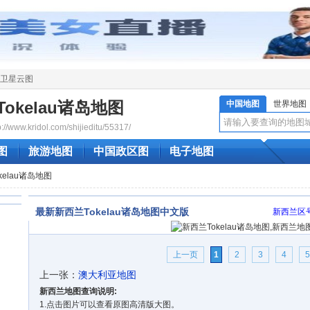
卫星云图
okelau诸岛地图
中国地图
世界地图
www.kridol.com/shijieditu/55317/
图
旅游地图
中国政区图
电子地图
kelau诸岛地图
最新新西兰Tokelau诸岛地图中文版
新西兰区
上一页
1
2
3
4
5
上一张：
澳大利亚地图
新西兰地图查询说明:
1.点击图片可以查看原图高清版大图。