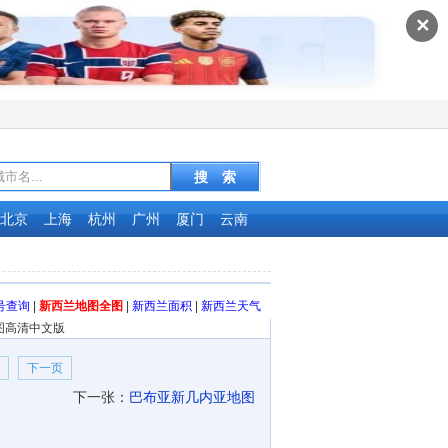
✕
北京
上海
杭州
广州
厦门
云南
号查询
|
新西兰地图全图
|
新西兰面积
|
新西兰天气
下一页
下一张：
巴布亚新几内亚地图