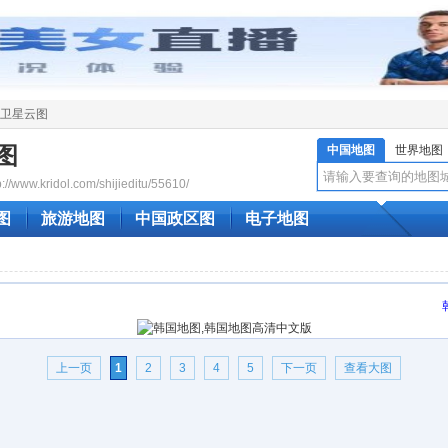
卫星云图
图
中国地图
世界地图
www.kridol.com/shijieditu/55610/
图
旅游地图
中国政区图
电子地图
上一页
1
2
3
4
5
下一页
查看大图