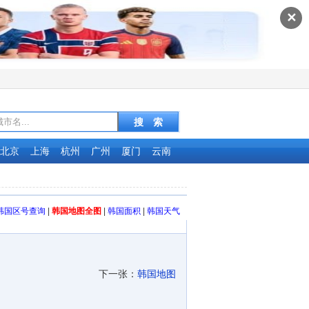
✕
北京
上海
杭州
广州
厦门
云南
韩国区号查询
|
韩国地图全图
|
韩国面积
|
韩国天气
下一张：
韩国地图